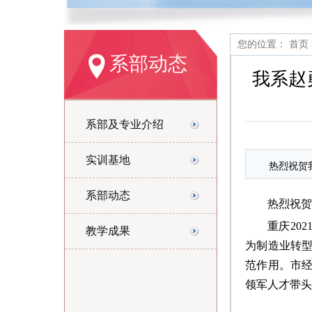
您的位置：
首页
系部动态
我系赵
系部及专业介绍
实训基地
热烈祝贺
系部动态
热烈祝
重庆20
教学成果
为制造业转
范作用。市
领军人才带