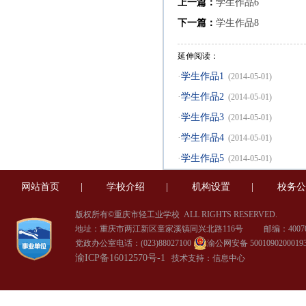
上一篇：
学生作品6
下一篇：
学生作品8
延伸阅读：
·
学生作品1
(2014-05-01)
·
学生作品2
(2014-05-01)
·
学生作品3
(2014-05-01)
·
学生作品4
(2014-05-01)
·
学生作品5
(2014-05-01)
网站首页
|
学校介绍
|
机构设置
|
校务公
版权所有©重庆市轻工业学校
ALL RIGHTS RESERVED.
地址：重庆市两江新区童家溪镇同兴北路116号 邮编：40070
党政办公室电话：(023)88027100
渝公网安备 5001090200019
渝ICP备16012570号-1
技术支持：信息中心