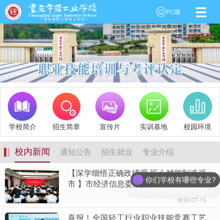
PC端
校
Previous
Next
学校简介
招生简章
宣传片
实训基地
校园环境
校内新闻
通知公告
招生就业
专业介绍
你们学校有哪些专业?
【深学细悟正确政绩观 匠心赋能制造强
市 】市经济信息委涂兴
你们学校是公办的吗？
时间:07-16
喜报！全国轻工行业职业技能竞赛工艺