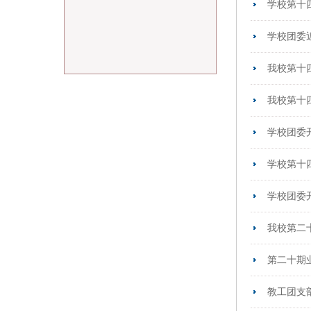
学校第十
学校团委
我校第十
我校第十
学校团委
学校第十
学校团委
我校第二
第二十期
教工团支