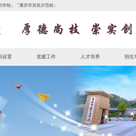
职学校』『重庆市首批示范校』
构设置
党建工作
人才培养
招生