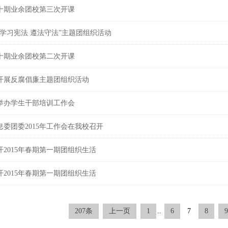
十期业余团校第三次开课
“学习宪法 遵法守法”主题团组织活动
十期业余团校第二次开课
开展反腐倡廉主题团组织活动
举办学生干部培训工作会
息委团委2015年工作会在我校召开
2015年春期第一期团组织生活
2015年春期第一期团组织生活
207条
上一页
1
..
6
7
8
9