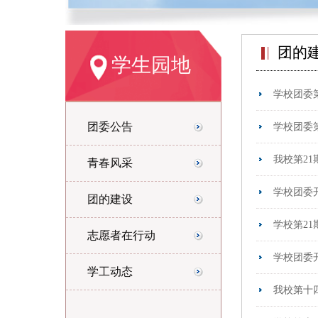
团的
学生园地
学校团委
团委公告
学校团委
我校第2
青春风采
学校团委
团的建设
学校第2
志愿者在行动
学校团委
学工动态
我校第十