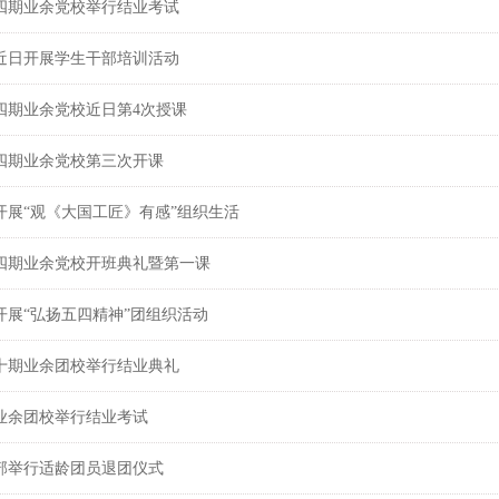
四期业余党校举行结业考试
近日开展学生干部培训活动
四期业余党校近日第4次授课
四期业余党校第三次开课
开展“观《大国工匠》有感”组织生活
四期业余党校开班典礼暨第一课
开展“弘扬五四精神”团组织活动
十期业余团校举行结业典礼
业余团校举行结业考试
部举行适龄团员退团仪式