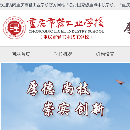
欢迎访问重庆市轻工业学校官方网站『公办国家级重点中职学校』『重庆
网站首页
学校概况
机构设置