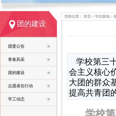
您的位置：
首页
>
学生园地
>
团的建设
团委公告
学校第三
青春风采
会主义核心
团的建设
大团的群众
志愿者在行动
提高共青团
学工动态
学校第