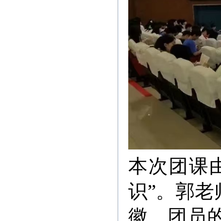
本次团课
识”。郭
徽、团员