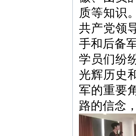
质等知识
共产党领
手和后备
学员们纷
光辉历史
军的重要
路的信念