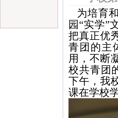
为培育
园“实学
把真正优
青团的主
用，不断
校共青团的
下午，我
课在学校