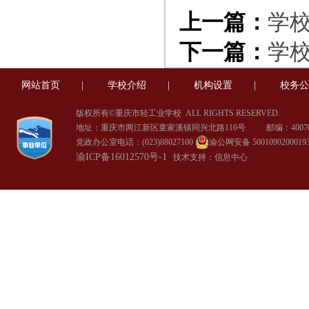
上一篇：
学
下一篇：
学
网站首页
|
学校介绍
|
机构设置
|
校务公
版权所有©重庆市轻工业学校
ALL RIGHTS RESERVED.
地址：重庆市两江新区童家溪镇同兴北路116号 邮编：40070
党政办公室电话：(023)88027100
渝公网安备 5001090200019
渝ICP备16012570号-1
技术支持：信息中心