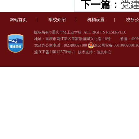
下一篇：
党
网站首页
|
学校介绍
|
机构设置
|
校务公
版权所有©重庆市轻工业学校
ALL RIGHTS RESERVED.
地址：重庆市两江新区童家溪镇同兴北路116号 邮编：40070
党政办公室电话：(023)88027100
渝公网安备 5001090200019
渝ICP备16012570号-1
技术支持：信息中心