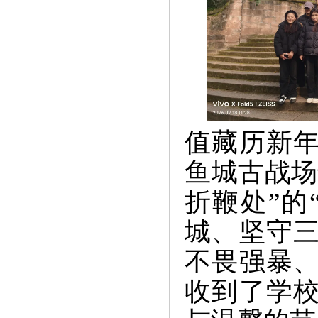
值藏历新
鱼城古战场
折鞭处”的
城、坚守
不畏强暴
收到了学