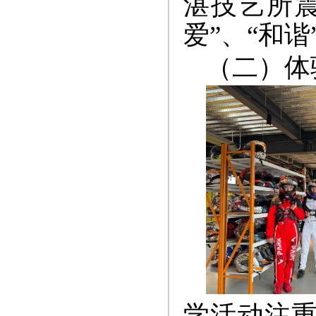
湛技艺所震
爱”、“和
（二）体
学活动注