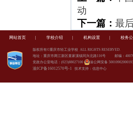
动
下一篇：
最
网站首页
|
学校介绍
|
机构设置
|
校务公
版权所有©重庆市轻工业学校
ALL RIGHTS RESERVED.
地址：重庆市两江新区童家溪镇同兴北路116号 邮编：40070
党政办公室电话：(023)88027100
渝公网安备 5001090200019
渝ICP备16012570号-1
技术支持：信息中心