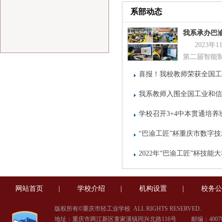
系部动态
我系承办巴渝
2023
第二届智能制
喜报！我校教师荣获全国工
我系教师入围全国工业和信
用）赛项
学校召开3+4中本贯通培
“巴渝工匠”杯重庆市数字技
2022年“巴渝工匠”杯技
办
网站首页
|
学校介绍
|
机构设置
|
校务公
版权所有©重庆市轻工业学校
ALL RIGHTS RESERVED.
地址：重庆市两江新区童家溪镇同兴北路116号 邮编：40070